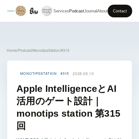
Services
Podcast
Journal
About
Contact
Home
/
Podcast
/
MonotipsStation
/
#315
MONOTIPSSTATION · #315
2026.06.10
Apple IntelligenceとAI
活用のゲート設計｜
monotips station 第315
回